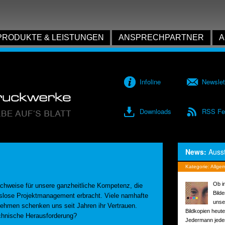
PRODUKTE & LEISTUNGEN
ANSPRECHPARTNER
A
Infoline
Newslet
Downloads
RSS Fe
News:
Auss
Kategorie:
Allge
Ob i
achweise für unsere ganzheitliche Kompetenz, die
Bild
slose Projektmanagement erbracht. Viele namhafte
unse
nehmen schenken uns seit Jahren ihr Vertrauen.
Bildkopien heut
chnische Herausforderung?
Jedermann jeder